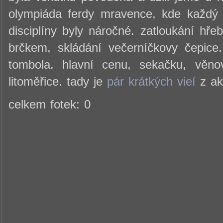
olympiáda ferdy mravence, kde každý s
disciplíny byly náročné. zatloukání hř
brčkem, skládání večerníčkovy čepice
tombola. hlavní cenu, sekačku, věnov
litoměřice. tady je
pár krátkých vieí
z ak
celkem fotek: 0