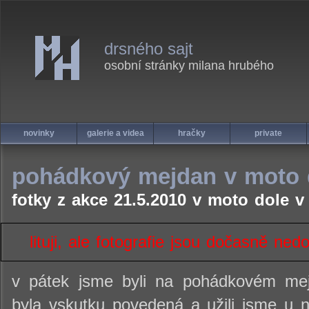
drsného sajt
osobní stránky milana hrubého
novinky
galerie a videa
hračky
private
pohádkový mejdan v moto 
fotky z akce 21.5.2010 v moto dole v 
lituji, ale fotografie jsou dočasně ne
v pátek jsme byli na pohádkovém mej
byla vskutku povedená a užili jsme u n